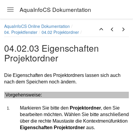
AquaInfoCS Dokumentation
Toggle navigation
Skip to main content
AquaInfoCS Online Dokumentation
04. Projektfenster
04.02 Projektordner
04.02.03 Eigenschaften
Projektordner
Die Eigenschaften des Projektordners lassen sich auch
nach dem Speichern noch ändern.
Vorgehensweise:
rdnern
Markieren Sie bitte den
Projektordner
, den Sie
bearbeiten möchten. Wählen Sie bitte anschließend
über die rechte Maustaste die Kontextmenüfunktion
Eigenschaften
Projektordner
aus.
jektordner