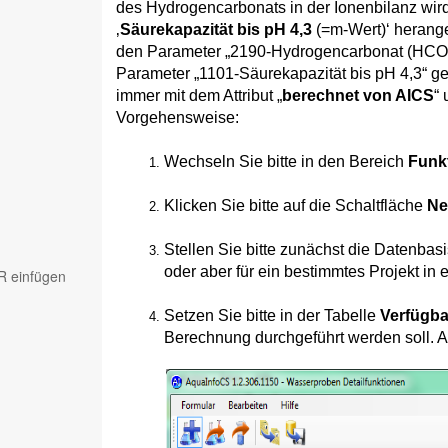
des Hydrogencarbonats in der Ionenbilanz wir
‚
Säurekapazität bis pH 4,3
(=m-Wert)‘ herang
den Parameter „2190-Hydrogencarbonat (HCO3
Parameter „1101-Säurekapazität bis pH 4,3“ g
immer mit dem Attribut „
berechnet von AICS
“
Vorgehensweise:
Wechseln Sie bitte in den Bereich
Funk
Klicken Sie bitte auf die Schaltfläche
Ne
Stellen Sie bitte zunächst die Datenbas
oder aber für ein bestimmtes Projekt i
R einfügen
Setzen Sie bitte in der Tabelle
Verfügb
Berechnung durchgeführt werden soll. 