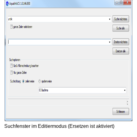
ten nach Prüfliste
ten nach Ionenbilanz
rbeiten
uen Wasserprobe
r Maske erfassen
Tabellenansicht
ersuchter Parameter
r Tabellenansicht und Export
Suchfenster im Editiermodus (Ersetzen ist aktiviert)
löschen