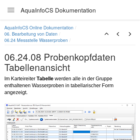
AquaInfoCS Dokumentation
Toggle navigation
Skip to main content
AquaInfoCS Online Dokumentation
06. Bearbeitung von Daten
06.24 Messstelle Wasserproben
06.24.08 Probenkopfdaten
Tabellenansicht
Im Karteireiter
Tabelle
werden alle in der Gruppe
enthaltenen Wasserproben in tabellarischer Form
angezeigt.
nen
keit