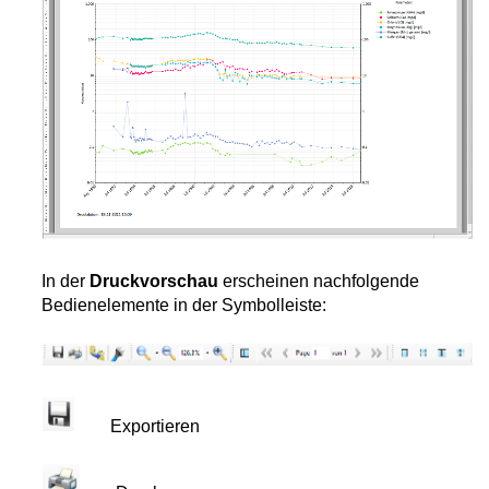
textmenüs im AquaInfoCS-Explorer
n Formularen
uck und Export)
ik
stellung
In der
Druckvorschau
erscheinen nachfolgende
Karte anzeigen
Bedienelemente in der Symbolleiste:
Google Earth darstellen
Exportieren
ngen
rungen