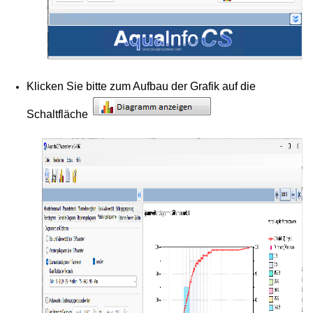
ndiagramm
onen-Säulen
iagramm
Klicken Sie bitte zum Aufbau der Grafik auf die
rung
Schaltfläche
swertung
istik
nktionen aus SIAS/GEOline
plot
plot 2
ppierung