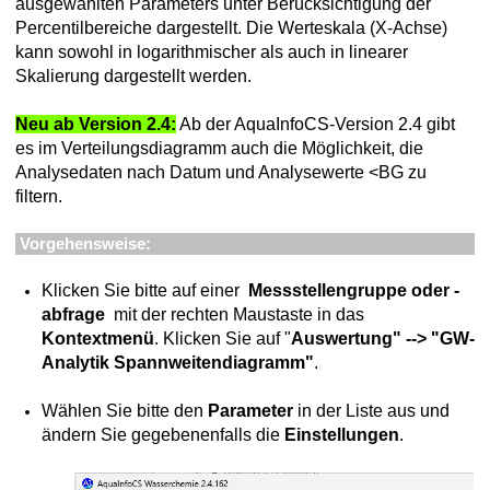
ausgewählten Parameters unter Berücksichtigung der
Percentilbereiche dargestellt. Die Werteskala (X-Achse)
kann sowohl in logarithmischer als auch in linearer
Skalierung dargestellt werden.
stellung
Karte anzeigen
Neu ab Version 2.4:
Ab der AquaInfoCS-Version 2.4 gibt
es im Verteilungsdiagramm auch die Möglichkeit, die
Google Earth darstellen
Analysedaten nach Datum und Analysewerte <BG zu
filtern.
Vorgehensweise:
ngen
Klicken Sie bitte auf einer
Messstellengruppe oder -
rungen
abfrage
mit der rechten Maustaste in das
Kontextmenü
. Klicken Sie auf "
Auswertung" --> "GW-
Analytik Spannweitendiagramm"
.
standsdaten
Wählen Sie bitte den
Parameter
in der Liste aus und
ändern Sie gegebenenfalls die
Einstellungen
.
tellen