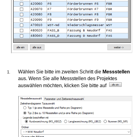
ndiagramm
onen-Säulen
iagramm
rung
swertung
istik
Wählen Sie bitte im zweiten Schritt die
Messstellen
aus. Wenn Sie alle Messstellen des Projektes
nktionen aus SIAS/GEOline
auswählen möchten, klicken Sie bitte auf
plot
plot 2
ppierung