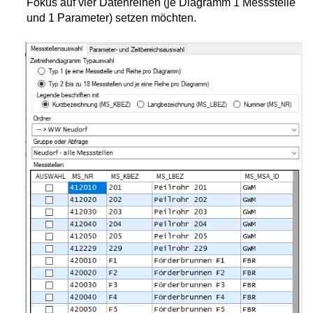
Fokus auf vier Datenreihen (je Diagramm 1 Messstelle
und 1 Parameter) setzen möchten.
nten (Gate-Auswertung)
nten (Gate-Auswertung)
ergleich
nd
gramm
amm
diagramm