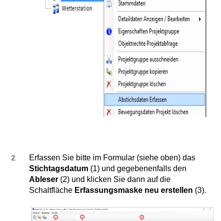
er Messstelle sichten oder bearbeiten
er Messstelle ändern oder löschen
daten
er eine Messstellengruppe erfassen
ert (erster Abstichswert)
en
szeiten
Erfassen Sie bitte im Formular (siehe oben) das
Stichtagsdatum
(1) und gegebenenfalls den
Ableser
(2) und klicken Sie dann auf die
enten
Schaltfläche
Erfassungsmaske neu erstellen
(3).
ie