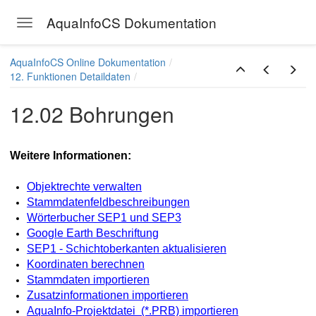
AquaInfoCS Dokumentation
Toggle navigation
Skip to main content
AquaInfoCS Online Dokumentation
12. Funktionen Detaildaten
12.02 Bohrungen
Weitere Informationen:
Objektrechte verwalten
Stammdatenfeldbeschreibungen
Wörterbucher SEP1 und SEP3
Google Earth Beschriftung
SEP1 - Schichtoberkanten aktualisieren
Koordinaten berechnen
Stammdaten importieren
Zusatzinformationen importieren
AquaInfo-Projektdatei (*.PRB) importieren