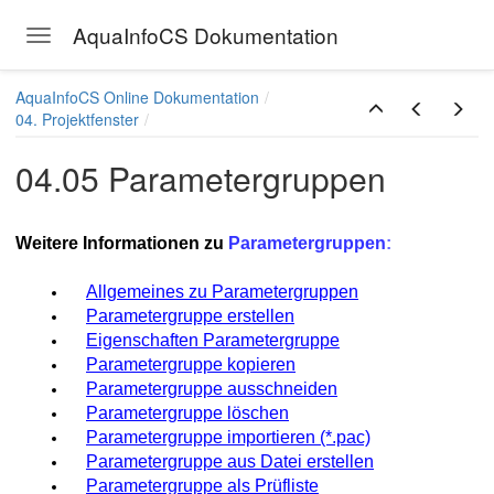
AquaInfoCS Dokumentation
Toggle navigation
Skip to main content
AquaInfoCS Online Dokumentation
04. Projektfenster
04.05 Parametergruppen
Weitere Informationen zu
Parametergruppen
:
Allgemeines zu Parametergruppen
Parametergruppe erstellen
Eigenschaften Parametergruppe
Parametergruppe kopieren
Parametergruppe ausschneiden
Parametergruppe löschen
Parametergruppe importieren (*.pac)
Parametergruppe aus Datei erstellen
Parametergruppe als Prüfliste